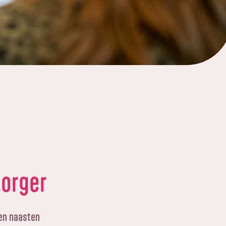
zorger
 en naasten