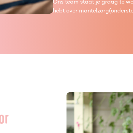
Ons team staat je graag te woo
hebt over mantelzorg(onderste
or