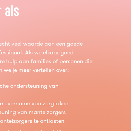
 als
echt veel waarde aan een goede
essional. Als we elkaar goed
ere hulp aan families of personen die
 we je meer vertellen over:
sche ondersteuning van
jke overname van zorgtaken
euning van mantelzorgers
mantelzorgers te ontlasten