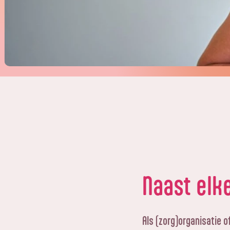
Naast elk
Als (zorg)organisatie o