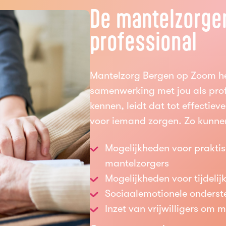
De mantelzorger
professional
Mantelzorg Bergen op Zoom h
samenwerking met jou als prof
kennen, leidt dat tot effectiev
voor iemand zorgen. Zo kunnen
Mogelijkheden voor prakti
mantelzorgers
Mogelijkheden voor tijdeli
Sociaalemotionele onderst
Inzet van vrijwilligers om 