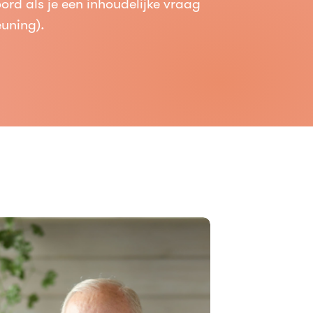
rd als je een inhoudelijke vraag
uning).