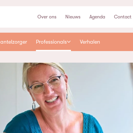
Over ons
Nieuws
Agenda
Contact
antelzorger
Professionals
Verhalen
E-learning
Bijscholing