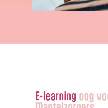
E-learning
oog vo
Mantelzorgers