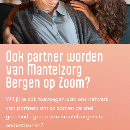
Ook partner worden
van Mantelzorg
Bergen op Zoom?
Wil jij je ook toevoegen aan ons netwerk
van partners om zo samen de snel
groeiende groep van mantelzorgers te
ondersteunen?