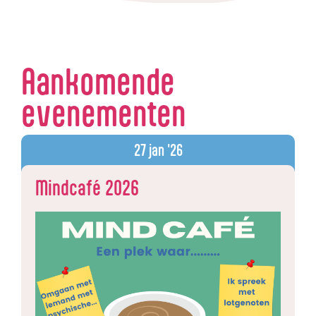
Aankomende
evenementen
27
jan '26
Mindcafé 2026