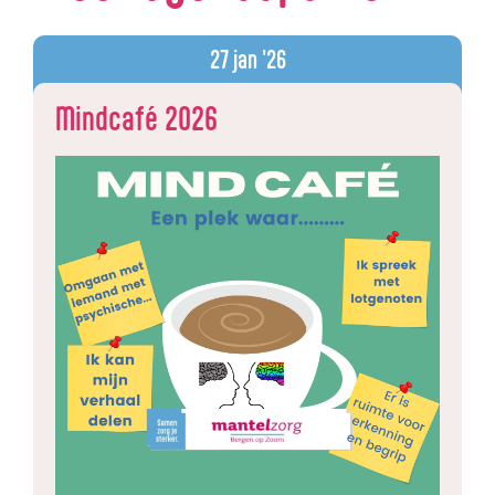
27
jan '26
Mindcafé 2026