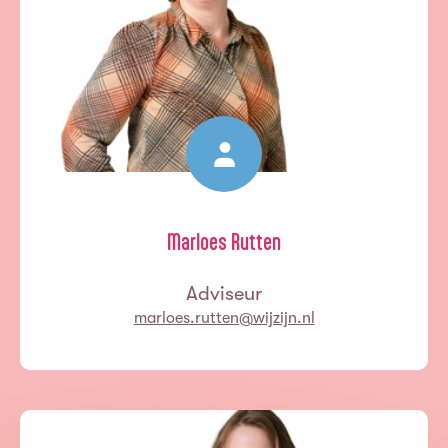
Marloes Rutten
Adviseur
marloes.rutten@wijzijn.nl