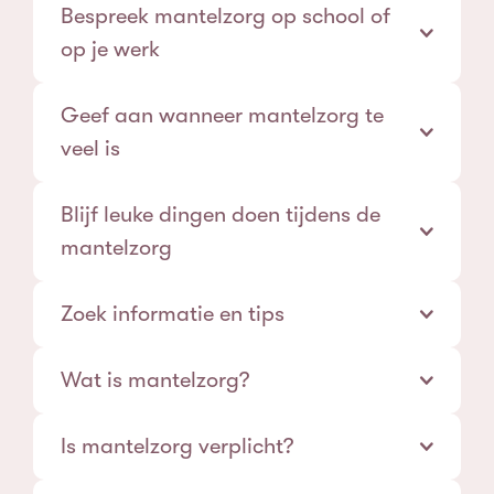
Bespreek mantelzorg op school of
op je werk
Geef aan wanneer mantelzorg te
veel is
Blijf leuke dingen doen tijdens de
mantelzorg
Het blijft lastig, want je bent al zo druk. Maar
Zoek informatie en tips
tijd voor jezelf is heel belangrijk! Ga als het even
kan lekker sporten en probeer met vrienden te
Is iets niet duidelijk over de ziekte of handicap?
Wat is mantelzorg?
blijven afspreken. Zo heb je afleiding en sta je er
Het is voor jezelf dan prettig hierover vragen te
niet alleen voor.
stellen aan je familie, huisarts of een
Is mantelzorg verplicht?
verpleegkundige. De antwoorden kunnen je
geruststellen.