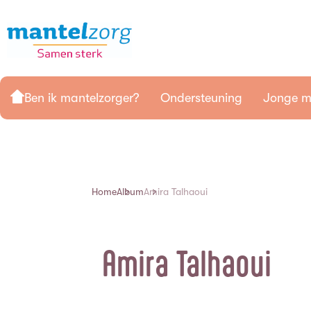
Ben ik mantelzorger?
Ondersteuning
Jonge m
Home
Album
Amira Talhaoui
Amira Talhaoui