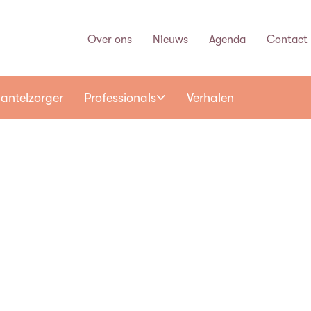
Over ons
Nieuws
Agenda
Contact
antelzorger
Professionals
Verhalen
E-learning
Bijscholing