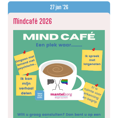
27
jan '26
Mindcafé 2026